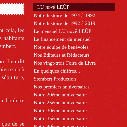
LU novê LEÛP
Notre histoire de 1974 à 1992
Notre histoire de 1992 à 2019
t cela, les
Le mensuel LU novê LEÛP
s habitants
Le financement du mensuel
tembert.
Notre équipe de bénévoles
Nos Editeurs et Rédacteurs
u lieu-dit
Nos vingt-trois Foire du Livre
pierre d'où
En quelques chiffres...
 sépulture,
Stembert Production
Nos premiers anniversaires
Notre 20ème anniversaire
a houlette
Notre 25ème anniversaire
Notre 30ème anniversaire
Notre 35ème anniversaire
x que de se
Notre 40ème anniversaire