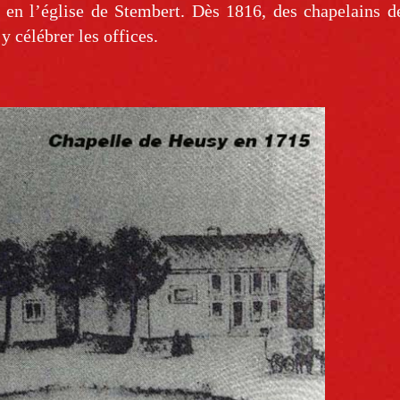
t en l’église de Stembert. Dès 1816, des chapelains 
y célébrer les offices.