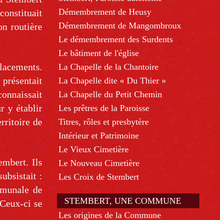
Démembrement de Heusy
onstituait
Démembrement de Mangombroux
on routière
Le démembrement des Surdents
Le bâtiment de l'église
placements.
La Chapelle de la Chantoire
présentait
La Chapelle dite « Du Thier »
connaissait
La Chapelle du Petit Chemin
r y établir
Les prêtres de la Paroisse
rritoire de
Titres, rôles et presbytère
Intérieur et Patrimoine
Le Vieux Cimetière
embert. Ils
Le Nouveau Cimetière
ubsistait :
Les Croix de Stembert
mmunale de
STEMBERT, UNE COMMUNE
Ceux-ci se
Les origines de la Commune