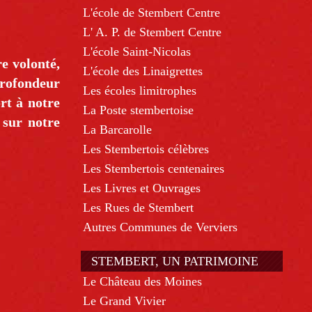
L'école de Stembert Centre
L' A. P. de Stembert Centre
L'école Saint-Nicolas
e volonté,
L'école des Linaigrettes
rofondeur
Les écoles limitrophes
rt à notre
La Poste stembertoise
 sur notre
La Barcarolle
Les Stembertois célèbres
Les Stembertois centenaires
Les Livres et Ouvrages
Les Rues de Stembert
Autres Communes de Verviers
STEMBERT, UN PATRIMOINE
Le Château des Moines
Le Grand Vivier