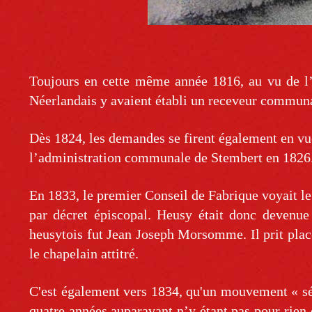
Toujours en cette même année 1816, au vu de l’
Néerlandais y avaient établi un receveur communal
Dès 1824, les demandes se firent également en vue
l’administration communale de Stembert en 1826
En 1833, le premier Conseil de Fabrique voyait le 
par décret épiscopal. Heusy était donc devenu
heusytois fut Jean Joseph Morsomme. Il prit plac
le chapelain attitré.
C'est également vers 1834, qu'un mouvement « sép
quatre années auparavant n’y étant pas pour rien