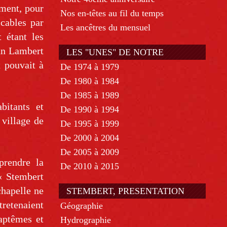
ement, pour
Nos en-têtes au fil du temps
icables par
Les ancêtres du mensuel
 étant les
ean Lambert
LES "UNES" DE NOTRE
x pouvait à
De 1974 à 1979
MENSUEL
De 1980 à 1984
De 1985 à 1989
bitants et
De 1990 à 1994
 village de
De 1995 à 1999
De 2000 à 2004
De 2005 à 2009
eprendre la
De 2010 à 2015
 « Stembert
chapelle ne
STEMBERT, PRESENTATION
tretenaient
Géographie
baptêmes et
Hydrographie