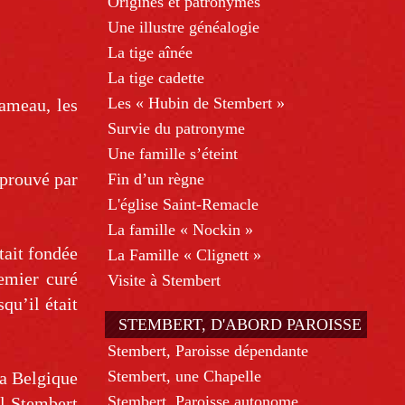
Origines et patronymes
Une illustre généalogie
La tige aînée
La tige cadette
Les « Hubin de Stembert »
ameau, les
Survie du patronyme
Une famille s’éteint
pprouvé par
Fin d’un règne
L'église Saint-Remacle
La famille « Nockin »
tait fondée
La Famille « Clignett »
emier curé
Visite à Stembert
qu’il était
STEMBERT, D'ABORD PAROISSE
Stembert, Paroisse dépendante
Stembert, une Chapelle
la Belgique
Stembert, Paroisse autonome
el Stembert