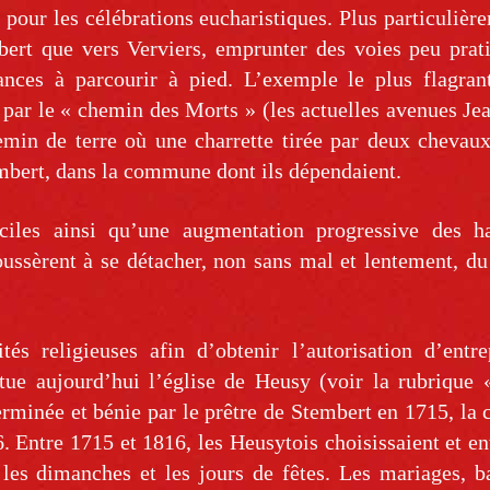
 pour les célébrations eucharistiques. Plus particulièr
embert que vers Verviers, emprunter des voies peu prat
nces à parcourir à pied. L’exemple le plus flagrant
 par le « chemin des Morts » (les actuelles avenues J
emin de terre où une charrette tirée par deux chevau
embert, dans la commune dont ils dépendaient.
ciles ainsi qu’une augmentation progressive des ha
ssèrent à se détacher, non sans mal et lentement, du
ités religieuses afin d’obtenir l’autorisation d’entr
itue aujourd’hui l’église de Heusy (voir la rubrique
minée et bénie par le prêtre de Stembert en 1715, la 
 Entre 1715 et 1816, les Heusytois choisissaient et en
s les dimanches et les jours de fêtes. Les mariages, 