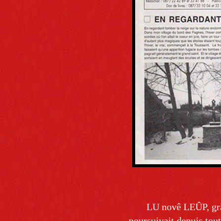
LU novê LEÛP, gr
poursuivait depuis tou